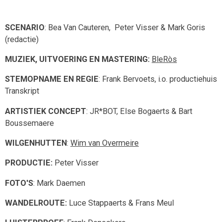
SCENARIO
: Bea Van Cauteren, Peter Visser & Mark Goris
(redactie)
MUZIEK, UITVOERING EN MASTERING:
BleRòs
STEMOPNAME EN REGIE
: Frank Bervoets, i.o. productiehuis
Transkript
ARTISTIEK CONCEPT
: JR*BOT, Else Bogaerts & Bart
Boussemaere
WILGENHUTTEN
:
Wim van Overmeire
PRODUCTIE:
Peter Visser
FOTO'S
: Mark Daemen
WANDELROUTE:
Luce Stappaerts & Frans Meul